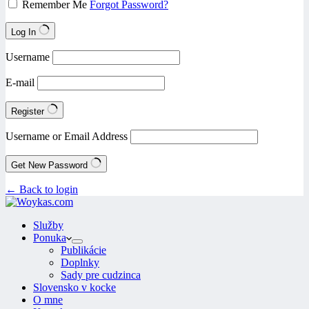
Remember Me
Forgot Password?
Log In
Username
E-mail
Register
Username or Email Address
Get New Password
← Back to login
Služby
Ponuka
Publikácie
Doplnky
Sady pre cudzinca
Slovensko v kocke
O mne