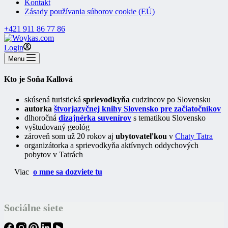
Kontakt
Zásady používania súborov cookie (EÚ)
+421 911 86 77 86
Login
Menu
Kto je Soňa Kallová
skúsená turistická
sprievodkyňa
cudzincov po Slovensku
autorka
štvorjazyčnej knihy Slovensko pre začiatočníkov
dlhoročná
dizajnérka suvenírov
s tematikou Slovensko
vyštudovaný geológ
zároveň som už 20 rokov aj
ubytovateľkou
v
Chaty Tatra
organizátorka a sprievodkyňa aktívnych oddychových
pobytov v Tatrách
Viac
o mne sa dozviete tu
Sociálne siete