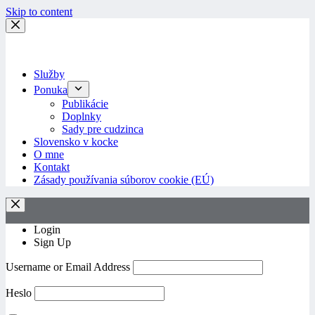
Skip to content
Služby
Ponuka
Publikácie
Doplnky
Sady pre cudzinca
Slovensko v kocke
O mne
Kontakt
Zásady používania súborov cookie (EÚ)
Login
Sign Up
Username or Email Address
Heslo